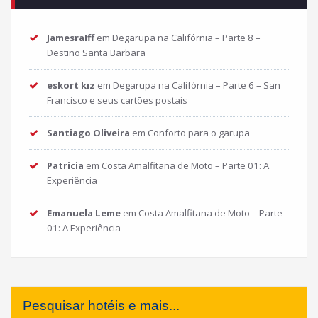
JamesraIff
em
Degarupa na Califórnia – Parte 8 –
Destino Santa Barbara
eskort kız
em
Degarupa na Califórnia – Parte 6 – San
Francisco e seus cartões postais
Santiago Oliveira
em
Conforto para o garupa
Patricia
em
Costa Amalfitana de Moto – Parte 01: A
Experiência
Emanuela Leme
em
Costa Amalfitana de Moto – Parte
01: A Experiência
Pesquisar hotéis e mais...